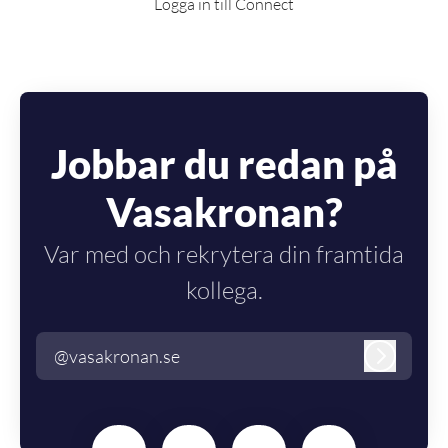
Logga in till Connect
Jobbar du redan på
Vasakronan?
Var med och rekrytera din framtida
kollega.
@vasakronan.se
Logga in